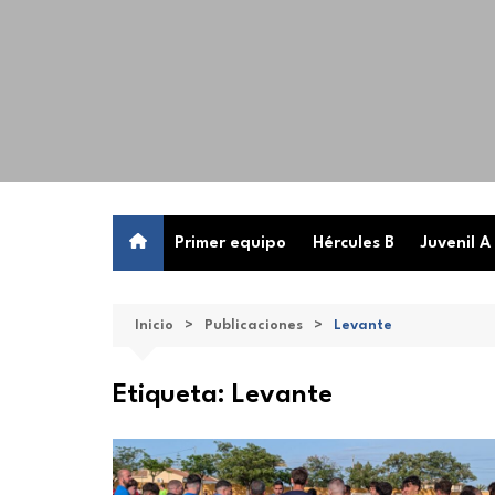
Saltar
al
contenido
Primer equipo
Hércules B
Juvenil A
Inicio
Publicaciones
Levante
Etiqueta:
Levante