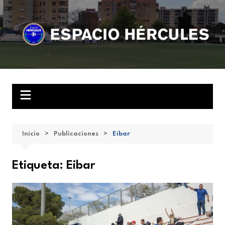
Saltar
al
contenido
Inicio
Publicaciones
Eibar
Etiqueta:
Eibar