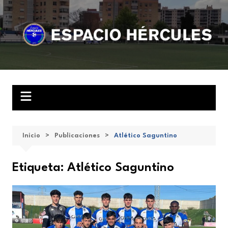
Saltar
al
contenido
Inicio
Publicaciones
Atlético Saguntino
Etiqueta:
Atlético Saguntino